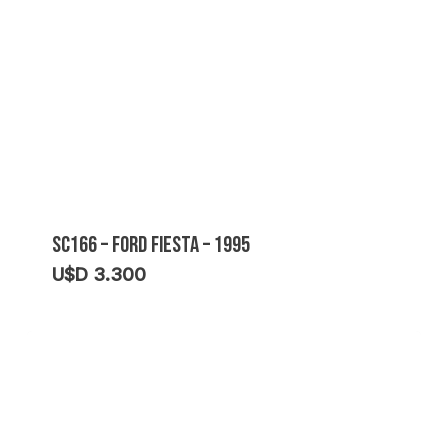
U$D
U$D
5.700.
5.500.
SC166 – FORD FIESTA – 1995
U$D
3.300