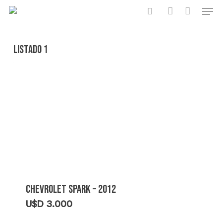
Skip
Men
to
search
account
Close
Cart
main
Cart
content
LISTADO 1
CHEVROLET SPARK – 2012
U$D
3.000