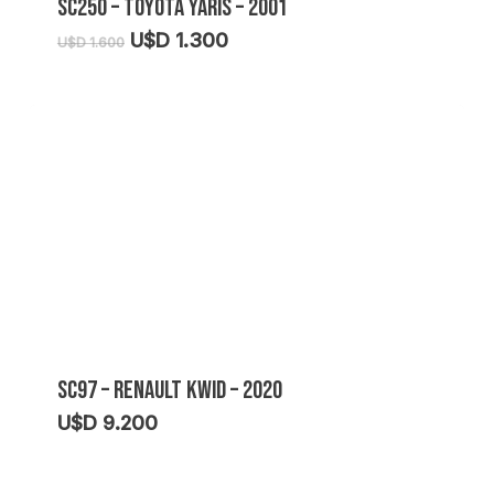
SC250 – TOYOTA YARIS – 2001
El
El
U$D
1.300
U$D
1.600
precio
precio
original
actual
era:
es:
U$D
U$D
1.600.
1.300.
SC97 – RENAULT KWID – 2020
U$D
9.200