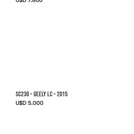
U$D
7.800
SC230 – GEELY LC – 2015
U$D
5.000