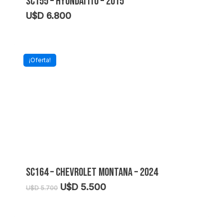
SC155 – HYUNDAI I10 – 2015
U$D
6.800
¡Oferta!
SC164 – CHEVROLET MONTANA – 2024
El
El
U$D
5.500
U$D
5.700
precio
precio
original
actual
era:
es: