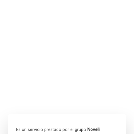
Skip
to
Close
Cart
main
Cart
content
Es un servicio prestado por el grupo
Novelli