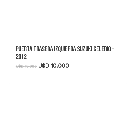
PUERTA TRASERA IZQUIERDA SUZUKI CELERIO –
2012
El
El
U$D
10.000
U$D
15.000
precio
precio
original
actual
era:
es:
U$D
U$D
15.000.
10.000.