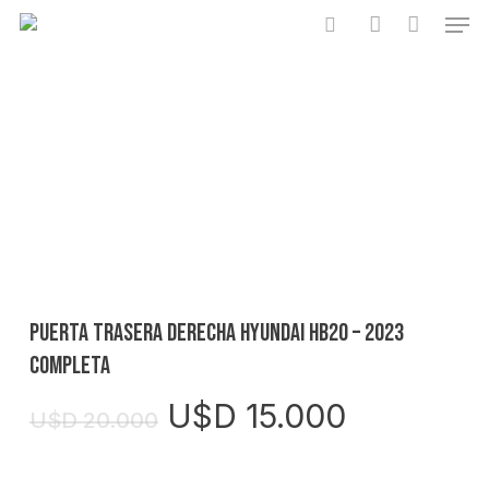
Skip
Men
to
search
account
Close
Cart
main
Cart
content
PUERTA TRASERA DERECHA HYUNDAI HB20 – 2023
COMPLETA
El
El
U$D
15.000
U$D
20.000
precio
precio
original
actual