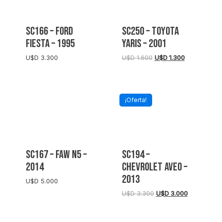
SC166 – FORD
SC250 – TOYOTA
FIESTA – 1995
YARIS – 2001
El
El
U$D
3.300
U$D
1.600
U$D
1.300
precio
precio
original
actual
era:
es:
U$D
U$D
¡Oferta!
1.600.
1.300.
SC167 – FAW N5 –
SC194 –
2014
CHEVROLET AVEO –
2013
U$D
5.000
El
El
U$D
3.300
U$D
3.000
precio
precio
original
actual