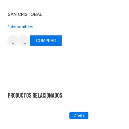
SAN CRISTOBAL
1 disponibles
SC235
COMPRAR
-
KARRY
Q22
-
2020
cantidad
Productos relacionados
¡Oferta!