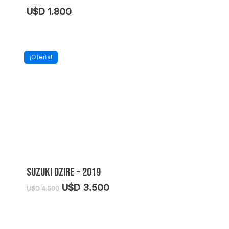
U$D
1.800
¡Oferta!
SUZUKI DZIRE – 2019
El
El
U$D
3.500
U$D
4.500
precio
precio
original
actual
era:
es: