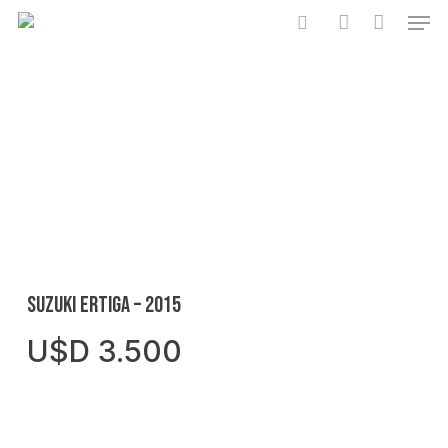
Skip
Men
to
search
account
Close
Cart
main
Cart
content
SUZUKI ERTIGA – 2015
U$D
3.500